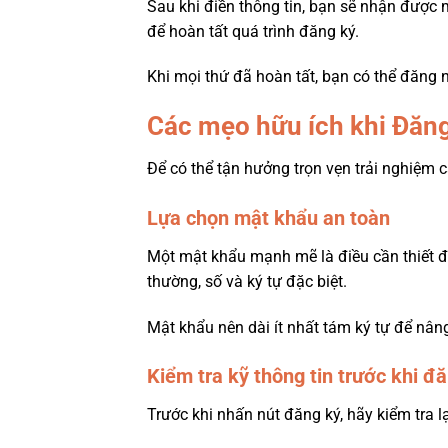
Sau khi điền thông tin, bạn sẽ nhận được
để hoàn tất quá trình đăng ký.
Khi mọi thứ đã hoàn tất, bạn có thể đăng 
Các mẹo hữu ích khi Đăn
Để có thể tận hưởng trọn vẹn trải nghiệm 
Lựa chọn mật khẩu an toàn
Một mật khẩu mạnh mẽ là điều cần thiết đ
thường, số và ký tự đặc biệt.
Mật khẩu nên dài ít nhất tám ký tự để nâ
Kiểm tra kỹ thông tin trước khi đ
Trước khi nhấn nút đăng ký, hãy kiểm tra l