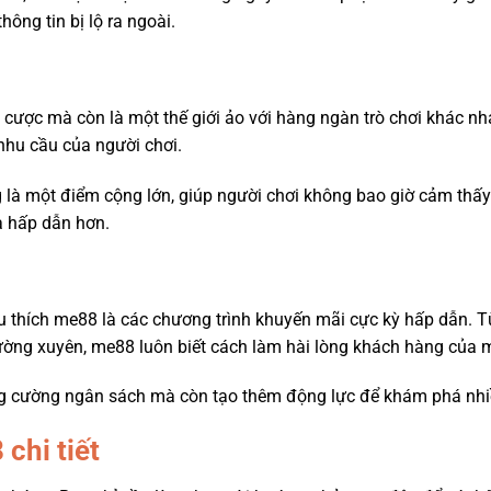
hông tin bị lộ ra ngoài.
cược mà còn là một thế giới ảo với hàng ngàn trò chơi khác nhau
nhu cầu của người chơi.
g là một điểm cộng lớn, giúp người chơi không bao giờ cảm th
và hấp dẫn hơn.
êu thích me88 là các chương trình khuyến mãi cực kỳ hấp dẫn.
hường xuyên, me88 luôn biết cách làm hài lòng khách hàng của 
g cường ngân sách mà còn tạo thêm động lực để khám phá nhiề
chi tiết