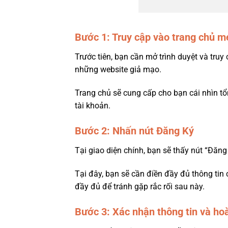
Bước 1: Truy cập vào trang chủ 
Trước tiên, bạn cần mở trình duyệt và tru
những website giả mạo.
Trang chủ sẽ cung cấp cho bạn cái nhìn tổ
tài khoản.
Bước 2: Nhấn nút Đăng Ký
Tại giao diện chính, bạn sẽ thấy nút “Đăn
Tại đây, bạn sẽ cần điền đầy đủ thông tin 
đầy đủ để tránh gặp rắc rối sau này.
Bước 3: Xác nhận thông tin và hoà