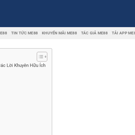
E88
TIN TỨC ME88
KHUYẾN MÃI ME88
TÁC GIẢ ME88
TẢI APP ME
ác Lời Khuyên Hữu Ích