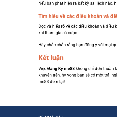
Nếu bạn phát hiện ra bất kỳ sai lệch nào
Tìm hiểu về các điều khoản và đi
Đọc và hiểu rõ về các điều khoản và điều 
khi tham gia cá cược.
Hãy chắc chắn rằng bạn đồng ý với mọi qu
Kết luận
Việc
Đăng Ký me88
không chỉ đơn thuần là
khuyên trên, hy vọng bạn sẽ có một trải n
me88 đem lại!