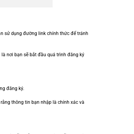
ạn sử dụng đường link chính thức để tránh
là nơi bạn sẽ bắt đầu quá trình đăng ký
ang đăng ký.
 rằng thông tin bạn nhập là chính xác và