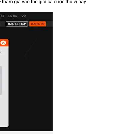
tham gia vào thế giới cá cược thú vị này.