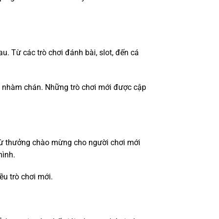
. Từ các trò chơi đánh bài, slot, đến cá
ấy nhàm chán. Những trò chơi mới được cập
 Từ thưởng chào mừng cho người chơi mới
mình.
u trò chơi mới.