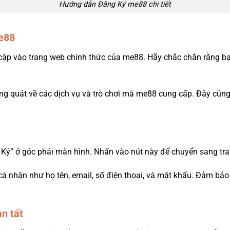
Hướng dẫn Đăng Ký me88 chi tiết
me88
y cập vào trang web chính thức của me88. Hãy chắc chắn rằng b
ng quát về các dịch vụ và trò chơi mà me88 cung cấp. Đây cũng 
g Ký” ở góc phải màn hình. Nhấn vào nút này để chuyển sang tr
cá nhân như họ tên, email, số điện thoại, và mật khẩu. Đảm bảo
n tất