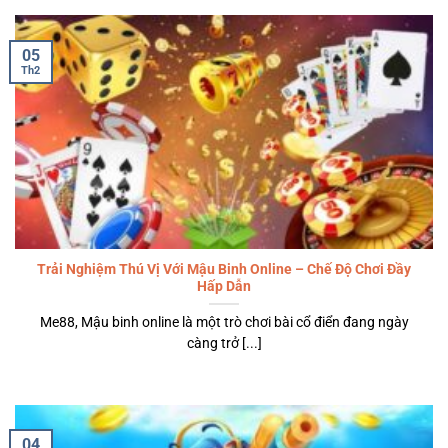
05
Th2
Trải Nghiệm Thú Vị Với Mậu Binh Online – Chế Độ Chơi Đầy
Hấp Dẫn
Me88, Mậu binh online là một trò chơi bài cổ điển đang ngày
càng trở [...]
04