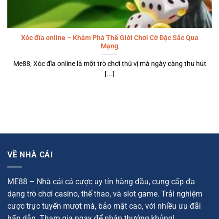
Xóc đĩa online – Khám Phá Thế Giới Chơi Cờ Đặc Sắc Qua
Mạng
Me88, Xóc đĩa online là một trò chơi thú vị mà ngày càng thu hút
[...]
VỀ NHÀ CÁI
ME88 – Nhà cái cá cược uy tín hàng đầu, cung cấp đa
dạng trò chơi casino, thể thao, và slot game. Trải nghiệm
cược trực tuyến mượt mà, bảo mật cao, với nhiều ưu đãi
hấp dẫn. Tham gia ngay để nhận thưởng khủng!