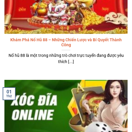
Khám Phá Nổ Hũ 88 – Những Chiến Lược và Bí Quyết Thành
Công
Nổ hũ 88 là một trong những trò chơi trực tuyến đang được yêu
thích [...]
01
Th2