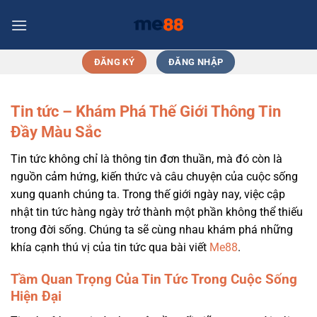
Chuyển
đến
nội
dung
ĐĂNG KÝ
ĐĂNG NHẬP
Tin tức – Khám Phá Thế Giới Thông Tin
Đầy Màu Sắc
Tin tức không chỉ là thông tin đơn thuần, mà đó còn là
nguồn cảm hứng, kiến thức và câu chuyện của cuộc sống
xung quanh chúng ta. Trong thế giới ngày nay, việc cập
nhật tin tức hàng ngày trở thành một phần không thể thiếu
trong đời sống. Chúng ta sẽ cùng nhau khám phá những
khía cạnh thú vị của tin tức qua bài viết
Me88
.
Tầm Quan Trọng Của Tin Tức Trong Cuộc Sống
Hiện Đại