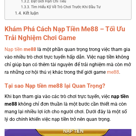
Đặt Giới Hạn Chi Tiêu
Tìm Hiểu Kỹ Về Trò Chơi Trước Khi Đầu Tư
Kết luận
Khám Phá Cách Nạp Tiền Me88 – Tối Ưu
Trải Nghiệm Chơi Game
Nạp tiền
me88
là một phần quan trọng trong việc tham gia
vào nhiều trò chơi trực tuyến hấp dẫn. Việc nạp tiền không
chỉ giúp bạn có thêm tài nguyên để trải nghiệm mà còn mở
ra những cơ hội thú vị khác trong thế giới game
me88
.
Tại sao Nạp tiền me88 lại Quan Trọng?
Khi bạn tham gia vào các trò chơi trực tuyến, việc
nạp tiền
me88
không chỉ đơn thuần là một bước cần thiết mà còn
mang lại nhiều lợi ích cho người chơi. Dưới đây là một số
lý do chính khiến việc nạp tiền trở nên quan trọng.