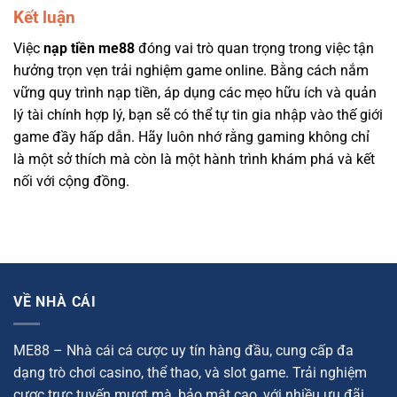
Kết luận
Việc
nạp tiền me88
đóng vai trò quan trọng trong việc tận
hưởng trọn vẹn trải nghiệm game online. Bằng cách nắm
vững quy trình nạp tiền, áp dụng các mẹo hữu ích và quản
lý tài chính hợp lý, bạn sẽ có thể tự tin gia nhập vào thế giới
game đầy hấp dẫn. Hãy luôn nhớ rằng gaming không chỉ
là một sở thích mà còn là một hành trình khám phá và kết
nối với cộng đồng.
VỀ NHÀ CÁI
ME88 – Nhà cái cá cược uy tín hàng đầu, cung cấp đa
dạng trò chơi casino, thể thao, và slot game. Trải nghiệm
cược trực tuyến mượt mà, bảo mật cao, với nhiều ưu đãi