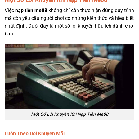
Việc
nạp tiền me88
không chỉ cần thực hiện đúng quy trình
mà còn yêu cầu người chơi có những kiến thức và hiểu biết
nhất định. Dưới đây là một số lời khuyên hữu ích dành cho
bạn.
Một Số Lời Khuyên Khi Nạp Tiền Me88
Luôn Theo Dõi Khuyến Mãi