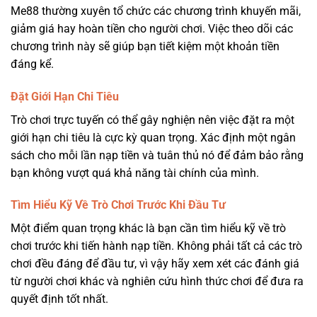
Me88 thường xuyên tổ chức các chương trình khuyến mãi,
giảm giá hay hoàn tiền cho người chơi. Việc theo dõi các
chương trình này sẽ giúp bạn tiết kiệm một khoản tiền
đáng kể.
Đặt Giới Hạn Chi Tiêu
Trò chơi trực tuyến có thể gây nghiện nên việc đặt ra một
giới hạn chi tiêu là cực kỳ quan trọng. Xác định một ngân
sách cho mỗi lần nạp tiền và tuân thủ nó để đảm bảo rằng
bạn không vượt quá khả năng tài chính của mình.
Tìm Hiểu Kỹ Về Trò Chơi Trước Khi Đầu Tư
Một điểm quan trọng khác là bạn cần tìm hiểu kỹ về trò
chơi trước khi tiến hành nạp tiền. Không phải tất cả các trò
chơi đều đáng để đầu tư, vì vậy hãy xem xét các đánh giá
từ người chơi khác và nghiên cứu hình thức chơi để đưa ra
quyết định tốt nhất.