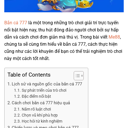
Bắn cá 777
là một trong những trò chơi giải trí trực tuyến
nổi bật hiện nay, thu hút đông đảo người chơi bởi sự hấp
dẫn và cách chơi đơn giản mà thú vị. Trong bài viết
Me88
,
chúng ta sẽ cùng tìm hiểu về bắn cá 777, cách thực hiện
cũng như các lời khuyên để bạn có thể trải nghiệm trò chơi
này một cách tốt nhất.
Table of Contents
Lịch sử và nguồn gốc của bắn cá 777
Sự phát triển của trò chơi
Đặc điểm nổi bật
Cách chơi bắn cá 777 hiệu quả
Nắm rõ luật chơi
Chọn vũ khí phù hợp
Học hỏi từ kinh nghiệm
Chiến lược và mẹo chơi bắn cá 777