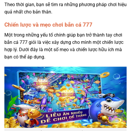
Theo thời gian, bạn sẽ tìm ra những phương pháp chơi hiệu
quả nhất cho bản thân.
Chiến lược và mẹo chơi bắn cá 777
Một trong những yếu tố chính giúp bạn trở thành tay chơi
bắn cá 777 giỏi là việc xây dựng cho mình một chiến lược
hợp lý. Dưới đây là một số mẹo và chiến lược hữu ích mà
bạn có thể áp dụng.