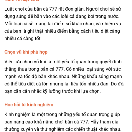
Luật chơi của bắn cá 777 rất đơn giản. Người chơi sẽ sử
dụng súng để bắn vào các loài cá đang bơi trong nước.
Mỗi loại cá sẽ mang lại điểm số khác nhau, và nhiệm vụ
của bạn là ghi thật nhiều điểm bằng cách tiêu diệt càng
nhiều cá càng tốt.
Chọn vũ khí phù hợp
Việc lựa chọn vũ khí là một yếu tố quan trọng quyết định
thắng thua trong bắn cá 777. Có nhiều loại súng với sức
mạnh và tốc độ bắn khác nhau. Những khẩu súng mạnh
có thể tiêu diệt cá lớn nhưng lại tiêu tốn nhiều đạn. Do đó,
bạn cần cân nhắc kỹ lưỡng trước khi lựa chọn.
Học hỏi từ kinh nghiệm
Kinh nghiệm là một trong những yếu tố quan trọng giúp
bạn nâng cao khả năng chơi bắn cá 777. Hãy tham gia
thường xuyên và thử nghiệm các chiến thuật khác nhau.