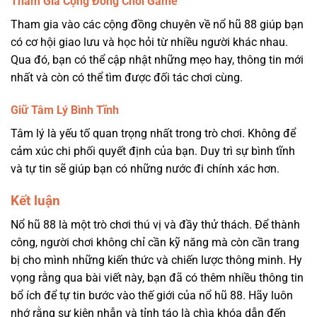
Tham Gia Cộng Đồng Chơi Game
Tham gia vào các cộng đồng chuyên về nổ hũ 88 giúp bạn
có cơ hội giao lưu và học hỏi từ nhiều người khác nhau.
Qua đó, bạn có thể cập nhật những mẹo hay, thông tin mới
nhất và còn có thể tìm được đối tác chơi cùng.
Giữ Tâm Lý Bình Tĩnh
Tâm lý là yếu tố quan trọng nhất trong trò chơi. Không để
cảm xúc chi phối quyết định của bạn. Duy trì sự bình tĩnh
và tự tin sẽ giúp bạn có những nước đi chính xác hơn.
Kết luận
Nổ hũ 88 là một trò chơi thú vị và đầy thử thách. Để thành
công, người chơi không chỉ cần kỹ năng mà còn cần trang
bị cho mình những kiến thức và chiến lược thông minh. Hy
vọng rằng qua bài viết này, bạn đã có thêm nhiều thông tin
bổ ích để tự tin bước vào thế giới của nổ hũ 88. Hãy luôn
nhớ rằng sự kiên nhẫn và tỉnh táo là chìa khóa dẫn đến