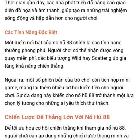
Thời gian gần đây, các nhà phát triển đã nâng cao giao
diện đồ họa và âm thanh, giúp tạo ra những trải nghiệm
sống động và hấp dẫn hơn cho người chơi.
Các Tính Năng Đặc Biệt
Một điểm nổi bật của nổ hũ 88 chính là các tính năng
thưởng phong phú. Người chơi có thể nhận được vòng
quay miễn phí, các biểu tượng Wild hay Scatter giúp gia
tăng khả năng chiến thắng.
Ngoài ra, một số phiên bản của trò chơi còn tích hợp mini
game, mang lại thêm nhiều cơ hội kiếm tiền cho người
chơi. Sự đa dạng này khiến cho nổ hũ 88 trở thành một lựa
chọn lý tưởng cho những ai yêu thích thử thách.
Chiến Lược Để Thắng Lớn Với Nổ Hũ 88
Để tối ưu hóa cơ hội chiến thắng khi tham gia nổ hũ 88,
người chơi cần áp dụng những chiến lược thông minh và