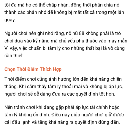
tối đa mà họ có thể chấp nhận, đồng thời phân chia nó
thành các phần nhỏ để không bị mất tất cả trong một lần
quay.
Người chơi nên ghi nhớ rằng, nổ hũ 88 không phải là trò
chơi dựa vào kỹ năng mà chủ yếu phụ thuộc vào may mắn.
Vì vậy, việc chuẩn bị tâm lý cho những thất bại là vô cùng
cần thiết.
Chọn Thời Điểm Thích Hợp
Thời điểm chơi cũng ảnh hưởng lớn đến khả năng chiến
thắng. Khi cảm thấy tâm lý thoải mái và không bị áp lực,
người chơi sẽ dễ dàng đưa ra các quyết định tốt hơn.
Nên tránh chơi khi đang gặp phải áp lực tài chính hoặc
tâm lý không ổn định. Điều này giúp người chơi giữ được
cái đầu lạnh và tăng khả năng ra quyết định đúng đắn.