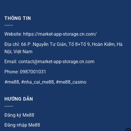
THÔNG TIN
Website: https://market-app-storage.cn.com/
Địa chỉ: 66 P .Nguyễn Tư Giản, Tổ 8+Tổ 9, Hoàn Kiếm, Hà
Nội, Việt Nam
Email:
contact@market-app-storage.cn.com
Phone: 0987001031
#me88, #nha_cai_me88, #me88_casino
HƯỚNG DẪN
Đăng ký Me88
Đăng nhập Me88