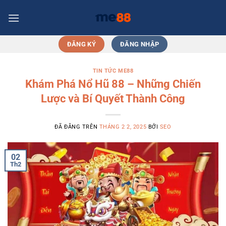
Chuyển
đến
nội
dung
ĐĂNG KÝ
ĐĂNG NHẬP
TIN TỨC ME88
Khám Phá Nổ Hũ 88 – Những Chiến
Lược và Bí Quyết Thành Công
ĐÃ ĐĂNG TRÊN
THÁNG 2 2, 2025
BỞI
SEO
02
Th2