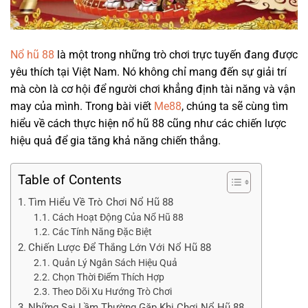
Nổ hũ 88
là một trong những trò chơi trực tuyến đang được
yêu thích tại Việt Nam. Nó không chỉ mang đến sự giải trí
mà còn là cơ hội để người chơi khẳng định tài năng và vận
may của mình. Trong bài viết
Me88
, chúng ta sẽ cùng tìm
hiểu về cách thực hiện nổ hũ 88 cũng như các chiến lược
hiệu quả để gia tăng khả năng chiến thắng.
Table of Contents
Tìm Hiểu Về Trò Chơi Nổ Hũ 88
Cách Hoạt Động Của Nổ Hũ 88
Các Tính Năng Đặc Biệt
Chiến Lược Để Thắng Lớn Với Nổ Hũ 88
Quản Lý Ngân Sách Hiệu Quả
Chọn Thời Điểm Thích Hợp
Theo Dõi Xu Hướng Trò Chơi
Những Sai Lầm Thường Gặp Khi Chơi Nổ Hũ 88