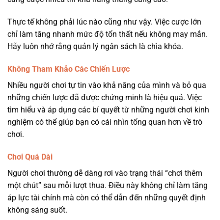
Thực tế không phải lúc nào cũng như vậy. Việc cược lớn
chỉ làm tăng nhanh mức độ tổn thất nếu không may mắn.
Hãy luôn nhớ rằng quản lý ngân sách là chìa khóa.
Không Tham Khảo Các Chiến Lược
Nhiều người chơi tự tin vào khả năng của mình và bỏ qua
những chiến lược đã được chứng minh là hiệu quả. Việc
tìm hiểu và áp dụng các bí quyết từ những người chơi kinh
nghiệm có thể giúp bạn có cái nhìn tổng quan hơn về trò
chơi.
Chơi Quá Dài
Người chơi thường dễ dàng rơi vào trạng thái “chơi thêm
một chút” sau mỗi lượt thua. Điều này không chỉ làm tăng
áp lực tài chính mà còn có thể dẫn đến những quyết định
không sáng suốt.